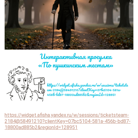
https://widget.afisha.yandex.ru/w/sessions/ticketsteam-
2184@58491210?clientKey=07bc5104-581a-456b-bd87-
18800ad885b2&regionId=128951