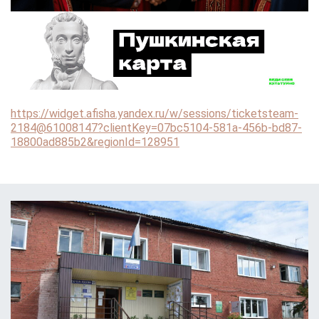
https://widget.afisha.yandex.ru/w/sessions/ticketsteam-
2184@61008147?clientKey=07bc5104-581a-456b-bd87-
18800ad885b2&regionId=128951