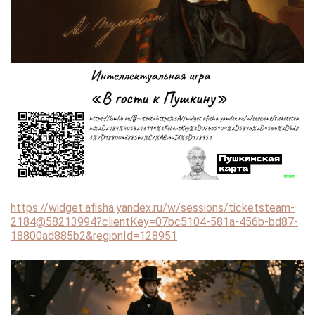
https://widget.afisha.yandex.ru/w/sessions/ticketsteam-
2184@58213994?clientKey=07bc5104-581a-456b-bd87-
18800ad885b2&regionId=128951