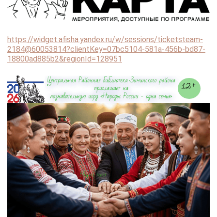
https://widget.afisha.yandex.ru/w/sessions/ticketsteam-
2184@60053814?clientKey=07bc5104-581a-456b-bd87-
18800ad885b2&regionId=128951