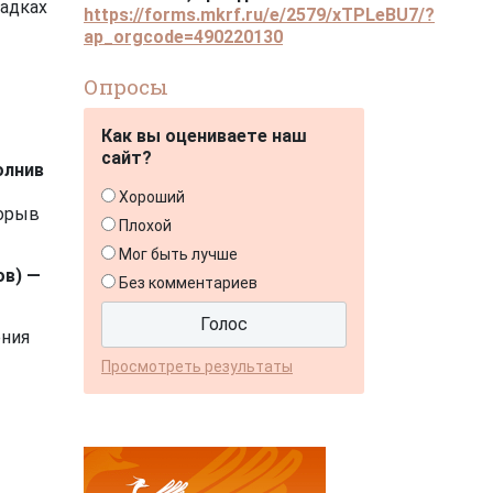
щадках
https://forms.mkrf.ru/e/2579/xTPLeBU7/?
ap_orgcode=490220130
Опросы
Как вы оцениваете наш
сайт?
олнив
Хороший
рорыв
Плохой
Мог быть лучше
ов) —
Без комментариев
ения
Просмотреть результаты