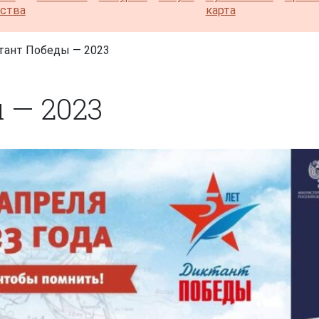
ества
карта
тант Победы — 2023
 — 2023