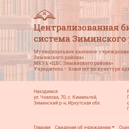
Централизованная б
система Зиминского
Муниципальное казённое учреждение 
Зиминского района»
МКУК «ЦБС Зиминского района»
Учредитель – Комитет по культуре а
Находимся:
ул. Чкалова, 70, с. Кимильтей,
Зиминский р-н, Иркутская обл.
Главная
Сведения об учреждении
Оце