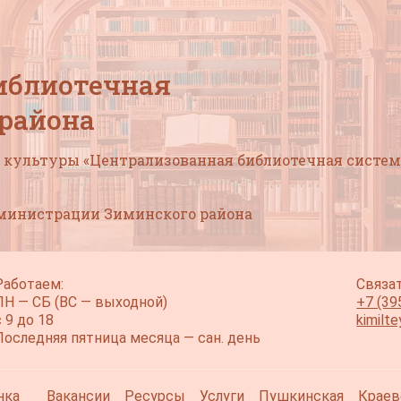
иблиотечная
 района
культуры «Централизованная библиотечная систем
дминистрации Зиминского района
Работаем:
Связат
ПН — СБ (ВС — выходной)
+7 (39
с 9 до 18
kimilt
Последняя пятница месяца — сан. день
нка
Вакансии
Ресурсы
Услуги
Пушкинская
Краев