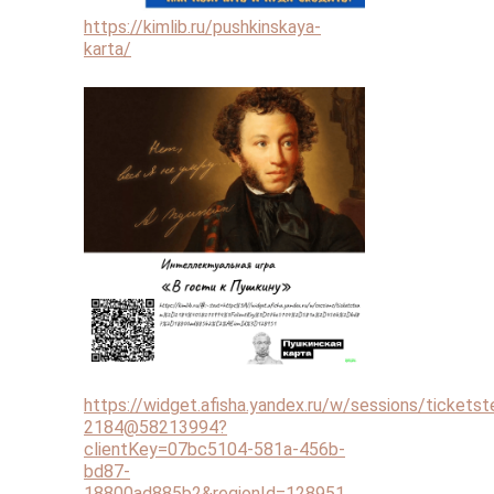
https://kimlib.ru/pushkinskaya-
karta/
https://widget.afisha.yandex.ru/w/sessions/tickets
2184@58213994?
clientKey=07bc5104-581a-456b-
bd87-
18800ad885b2&regionId=128951