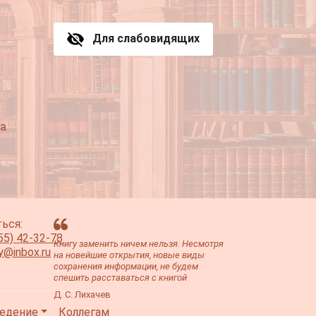
Для слабовидящих
а
ься:
55) 42-32-78
Книгу заменить ничем нельзя. Несмотря
ey@inbox.ru
на новейшие открытия, новые виды
сохранения информации, не будем
спешить расставаться с книгой
Д. С. Лихачев
едение
Коллегам