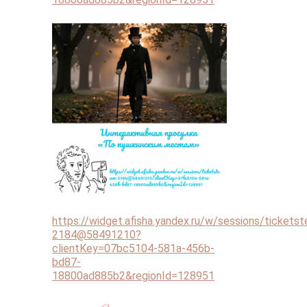
https://widget.afisha.yandex.ru/w/sessions/tickets
2184@58491210?
clientKey=07bc5104-581a-456b-
bd87-
18800ad885b2&regionId=128951