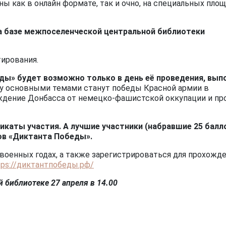
ы как в онлайн формате, так и очно, на специальных пло
на базе межпоселенческой центральной библиотеки
ирования.
ды» будет возможно только в день её проведения, вып
ду основными темами станут победы Красной армии в
ождение Донбасса от немецко-фашистской оккупации и п
икаты участия. А лучшие участники (набравшие 25 балл
в «Диктанта Победы».
военных годах, а также зарегистрироваться для прохожд
tps://диктантпобеды.рф/
 библиотеке 27 апреля в 14.00