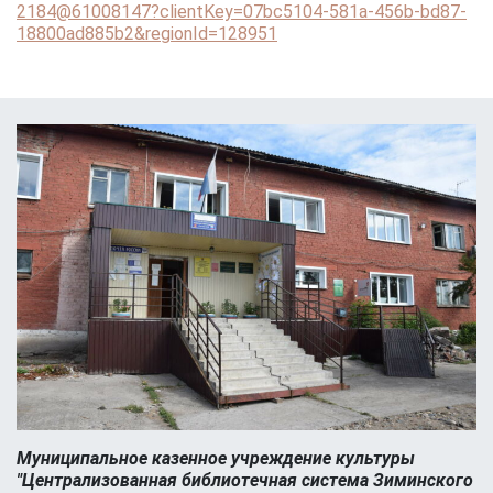
2184@61008147?clientKey=07bc5104-581a-456b-bd87-
18800ad885b2&regionId=128951
Муниципальное казенное учреждение культуры
"Централизованная библиотечная система Зиминского