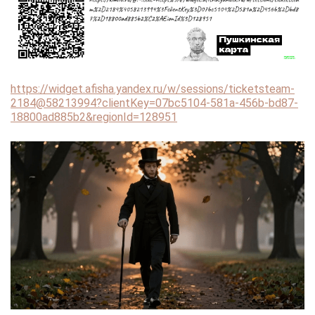
https://widget.afisha.yandex.ru/w/sessions/ticketsteam-
2184@58213994?clientKey=07bc5104-581a-456b-bd87-
18800ad885b2&regionId=128951