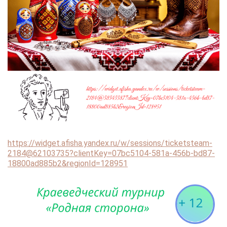
https://widget.afisha.yandex.ru/w/sessions/ticketsteam-
2184@62103735?clientKey=07bc5104-581a-456b-bd87-
18800ad885b2&regionId=128951