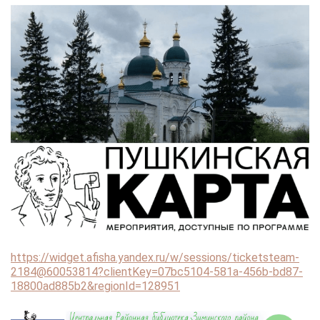
https://widget.afisha.yandex.ru/w/sessions/ticketsteam-
2184@60053814?clientKey=07bc5104-581a-456b-bd87-
18800ad885b2&regionId=128951