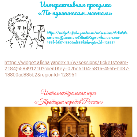
https://widget.afisha.yandex.ru/w/sessions/ticketsteam-
2184@58491210?clientKey=07bc5104-581a-456b-bd87-
18800ad885b2&regionId=128951