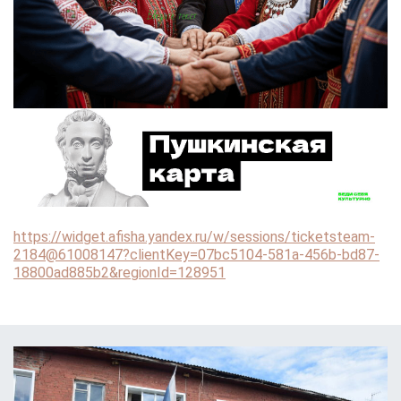
https://widget.afisha.yandex.ru/w/sessions/ticketsteam-
2184@61008147?clientKey=07bc5104-581a-456b-bd87-
18800ad885b2&regionId=128951