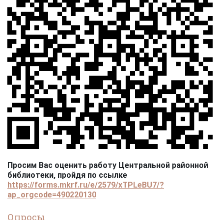
Просим Вас оценить работу Центральной районной
библиотеки, пройдя по ссылке
https://forms.mkrf.ru/e/2579/xTPLeBU7/?
ap_orgcode=490220130
Опросы