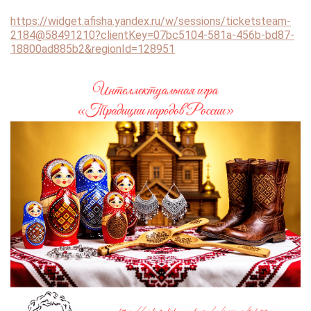
https://widget.afisha.yandex.ru/w/sessions/ticketsteam-
2184@58491210?clientKey=07bc5104-581a-456b-bd87-
18800ad885b2&regionId=128951