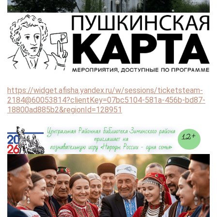
https://widget.afisha.yandex.ru/w/sessions/ticketsteam-
2184@60053814?clientKey=07bc5104-581a-456b-bd87-
18800ad885b2&regionId=128951