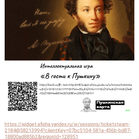
https://widget.afisha.yandex.ru/w/sessions/ticketsteam-
2184@58213994?clientKey=07bc5104-581a-456b-bd87-
18800ad885b2&regionId=128951