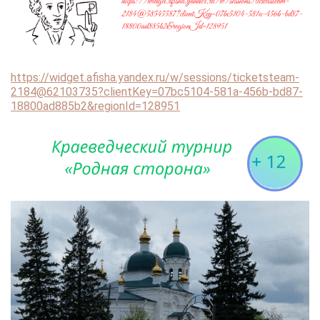
https://widget.afisha.yandex.ru/w/sessions/ticketsteam-
2184@62103735?clientKey=07bc5104-581a-456b-bd87-
18800ad885b2&regionId=128951