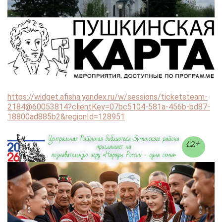
https://widget.afisha.yandex.ru/w/sessions/ticketsteam-
2184@60053814?clientKey=07bc5104-581a-456b-bd87-
18800ad885b2&regionId=128951