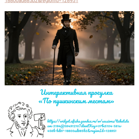
18800ad885b2&regionId=128951