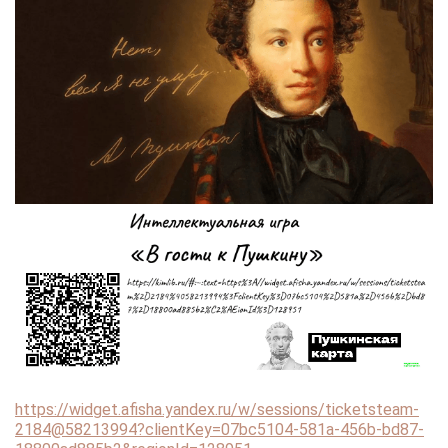
https://widget.afisha.yandex.ru/w/sessions/ticketsteam-
2184@58213994?clientKey=07bc5104-581a-456b-bd87-