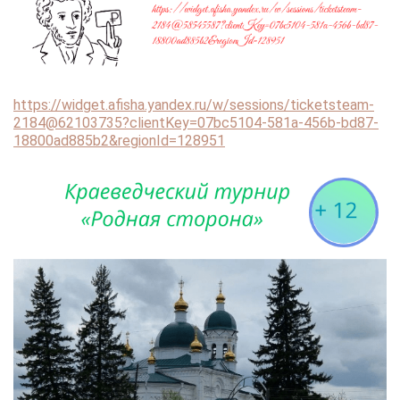
https://widget.afisha.yandex.ru/w/sessions/ticketsteam-
2184@62103735?clientKey=07bc5104-581a-456b-bd87-
18800ad885b2&regionId=128951