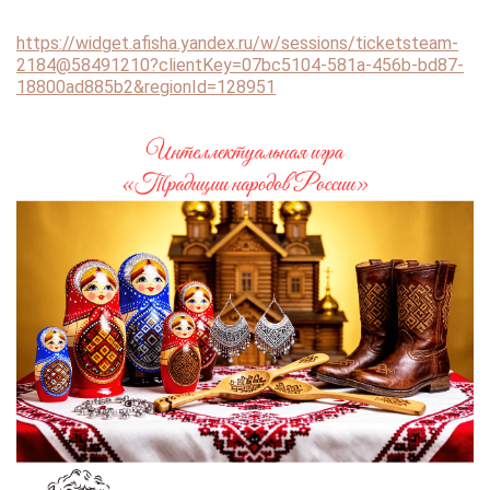
https://widget.afisha.yandex.ru/w/sessions/ticketsteam-
2184@58491210?clientKey=07bc5104-581a-456b-bd87-
18800ad885b2&regionId=128951