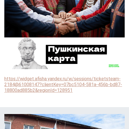
https://widget.afisha.yandex.ru/w/sessions/ticketsteam-
2184@61008147?clientKey=07bc5104-581a-456b-bd87-
18800ad885b2&regionId=128951