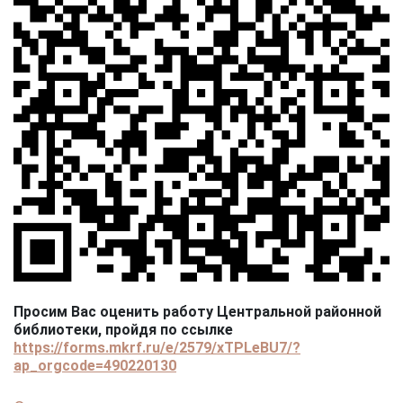
Просим Вас оценить работу Центральной районной
библиотеки, пройдя по ссылке
https://forms.mkrf.ru/e/2579/xTPLeBU7/?
ap_orgcode=490220130