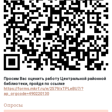
Просим Вас оценить работу Центральной районной
библиотеки, пройдя по ссылке
https://forms.mkrf.ru/e/2579/xTPLeBU7/?
ap_orgcode=490220130
Опросы