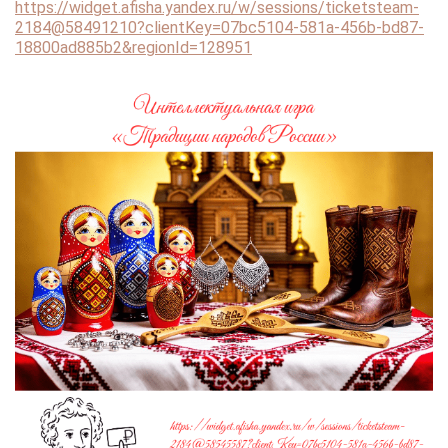
https://widget.afisha.yandex.ru/w/sessions/ticketsteam-
2184@58491210?clientKey=07bc5104-581a-456b-bd87-
18800ad885b2&regionId=128951