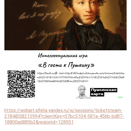
https://widget.afisha.yandex.ru/w/sessions/ticketsteam-
2184@58213994?clientKey=07bc5104-581a-456b-bd87-
18800ad885b2&regionId=128951