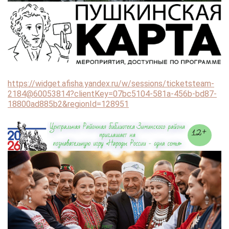
https://widget.afisha.yandex.ru/w/sessions/ticketsteam-
2184@60053814?clientKey=07bc5104-581a-456b-bd87-
18800ad885b2&regionId=128951