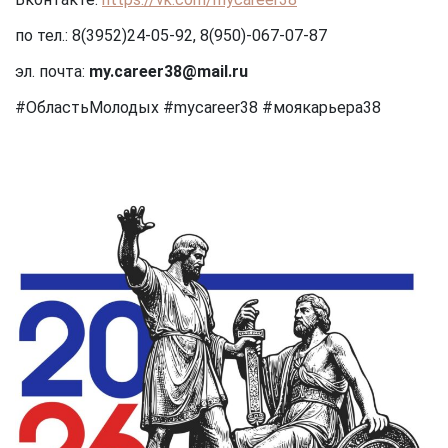
по тел.: 8(3952)24-05-92, 8(950)-067-07-87
эл. почта:
my
.
career
38@
mail
.
ru
#ОбластьМолодых #mycareer38 #моякарьера38