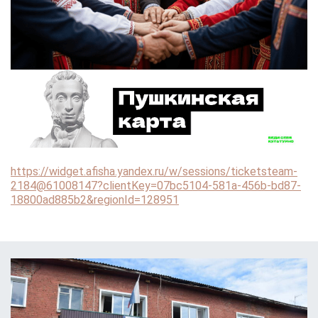
https://widget.afisha.yandex.ru/w/sessions/ticketsteam-
2184@61008147?clientKey=07bc5104-581a-456b-bd87-
18800ad885b2&regionId=128951