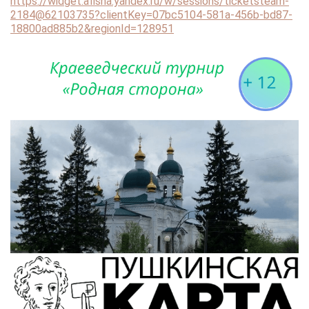
https://widget.afisha.yandex.ru/w/sessions/ticketsteam-
2184@62103735?clientKey=07bc5104-581a-456b-bd87-
18800ad885b2&regionId=128951