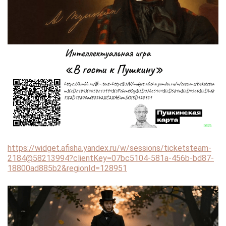
https://widget.afisha.yandex.ru/w/sessions/ticketsteam-
2184@58213994?clientKey=07bc5104-581a-456b-bd87-
18800ad885b2&regionId=128951