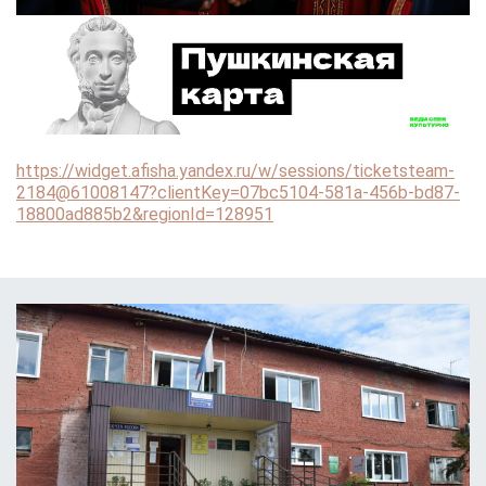
https://widget.afisha.yandex.ru/w/sessions/ticketsteam-
2184@61008147?clientKey=07bc5104-581a-456b-bd87-
18800ad885b2&regionId=128951