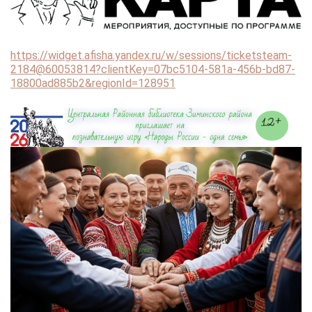
https://widget.afisha.yandex.ru/w/sessions/ticketsteam-
2184@60053814?clientKey=07bc5104-581a-456b-bd87-
18800ad885b2&regionId=128951