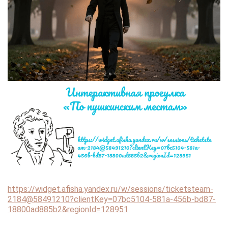
https://widget.afisha.yandex.ru/w/sessions/ticketsteam-
2184@58491210?clientKey=07bc5104-581a-456b-bd87-
18800ad885b2&regionId=128951