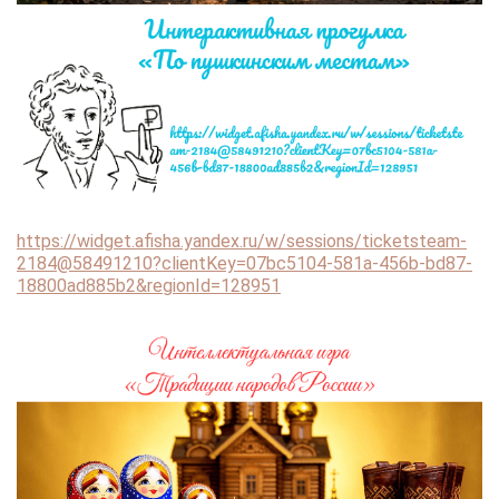
https://widget.afisha.yandex.ru/w/sessions/ticketsteam-
2184@58491210?clientKey=07bc5104-581a-456b-bd87-
18800ad885b2&regionId=128951