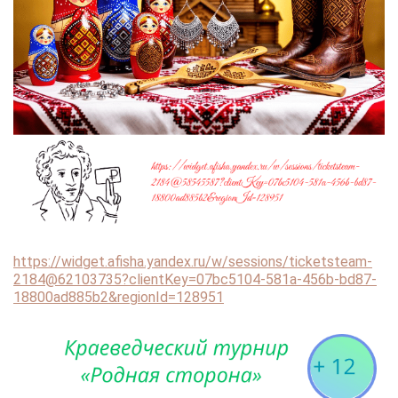
https://widget.afisha.yandex.ru/w/sessions/ticketsteam-
2184@62103735?clientKey=07bc5104-581a-456b-bd87-
18800ad885b2&regionId=128951