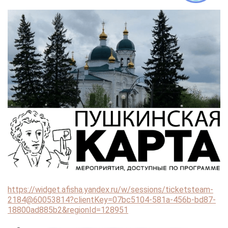
https://widget.afisha.yandex.ru/w/sessions/ticketsteam-
2184@60053814?clientKey=07bc5104-581a-456b-bd87-
18800ad885b2&regionId=128951