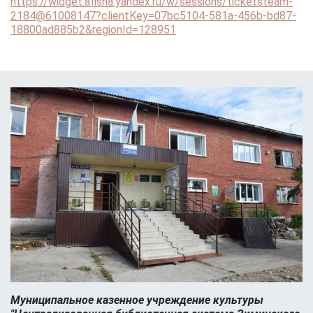
https://widget.afisha.yandex.ru/w/sessions/ticketsteam-
2184@61008147?clientKey=07bc5104-581a-456b-bd87-
18800ad885b2&regionId=128951
Муниципальное казенное учреждение культуры