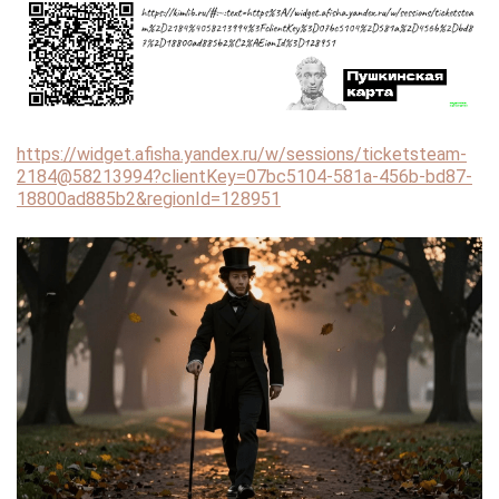
https://widget.afisha.yandex.ru/w/sessions/ticketsteam-
2184@58213994?clientKey=07bc5104-581a-456b-bd87-
18800ad885b2&regionId=128951