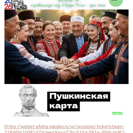
https://widget.afisha.yandex.ru/w/sessions/ticketsteam-
2184@61008147?clientKey=07bc5104-581a-456b-bd87-