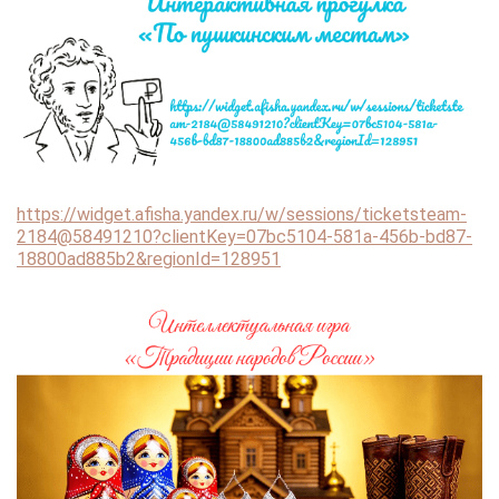
https://widget.afisha.yandex.ru/w/sessions/ticketsteam-
2184@58491210?clientKey=07bc5104-581a-456b-bd87-
18800ad885b2&regionId=128951