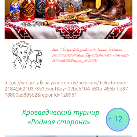
https://widget.afisha.yandex.ru/w/sessions/ticketsteam-
2184@62103735?clientKey=07bc5104-581a-456b-bd87-
18800ad885b2&regionId=128951