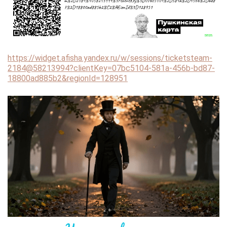
https://widget.afisha.yandex.ru/w/sessions/ticketsteam-
2184@58213994?clientKey=07bc5104-581a-456b-bd87-
18800ad885b2&regionId=128951