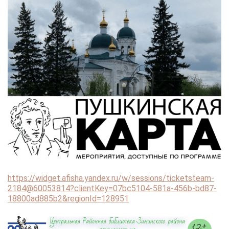
https://widget.afisha.yandex.ru/w/sessions/ticketsteam-
2184@60053814?clientKey=07bc5104-581a-456b-bd87-
18800ad885b2&regionId=128951