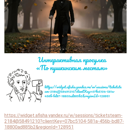
https://widget.afisha.yandex.ru/w/sessions/ticketsteam-
2184@58491210?clientKey=07bc5104-581a-456b-bd87-
18800ad885b2&regionId=128951