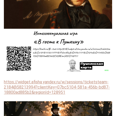
https://widget.afisha.yandex.ru/w/sessions/ticketsteam-
2184@58213994?clientKey=07bc5104-581a-456b-bd87-
18800ad885b2&regionId=128951