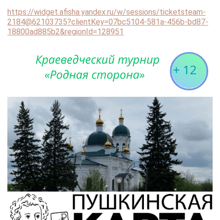
https://widget.afisha.yandex.ru/w/sessions/ticketsteam-
2184@62103735?clientKey=07bc5104-581a-456b-bd87-
18800ad885b2&regionId=128951