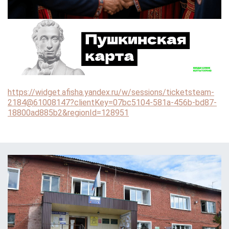
https://widget.afisha.yandex.ru/w/sessions/ticketsteam-
2184@61008147?clientKey=07bc5104-581a-456b-bd87-
18800ad885b2&regionId=128951