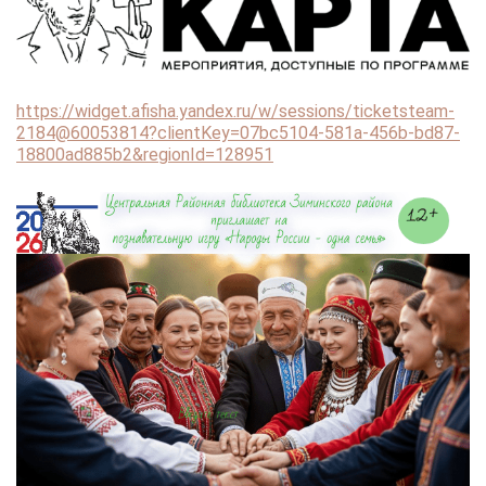
https://widget.afisha.yandex.ru/w/sessions/ticketsteam-
2184@60053814?clientKey=07bc5104-581a-456b-bd87-
18800ad885b2&regionId=128951