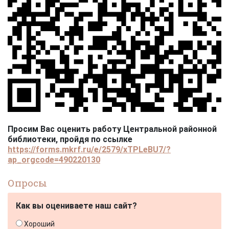
Просим Вас оценить работу Центральной районной
библиотеки, пройдя по ссылке
https://forms.mkrf.ru/e/2579/xTPLeBU7/?
ap_orgcode=490220130
Опросы
Как вы оцениваете наш сайт?
Хороший