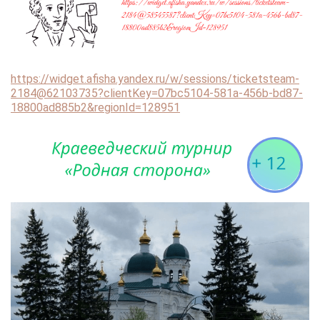
https://widget.afisha.yandex.ru/w/sessions/ticketsteam-
2184@62103735?clientKey=07bc5104-581a-456b-bd87-
18800ad885b2&regionId=128951