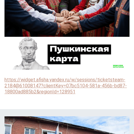
https://widget.afisha.yandex.ru/w/sessions/ticketsteam-
2184@61008147?clientKey=07bc5104-581a-456b-bd87-
18800ad885b2&regionId=128951