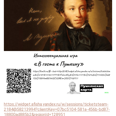
https://widget.afisha.yandex.ru/w/sessions/ticketsteam-
2184@58213994?clientKey=07bc5104-581a-456b-bd87-
18800ad885b2&regionId=128951