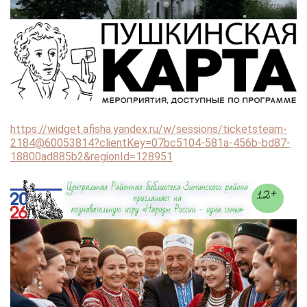
https://widget.afisha.yandex.ru/w/sessions/ticketsteam-
2184@60053814?clientKey=07bc5104-581a-456b-bd87-
18800ad885b2&regionId=128951