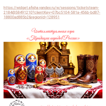
https://widget.afisha.yandex.ru/w/sessions/ticketsteam-
2184@58491210?clientKey=07bc5104-581a-456b-bd87-
18800ad885b2&regionId=128951