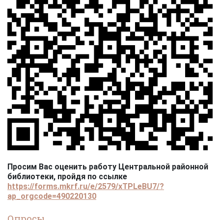
Просим Вас оценить работу Центральной районной
библиотеки, пройдя по ссылке
https://forms.mkrf.ru/e/2579/xTPLeBU7/?
ap_orgcode=490220130
Опросы