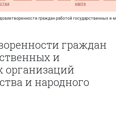
ества
карта
довлетворенности граждан работой государственных и м
воренности граждан
рственных и
 организаций
ства и народного