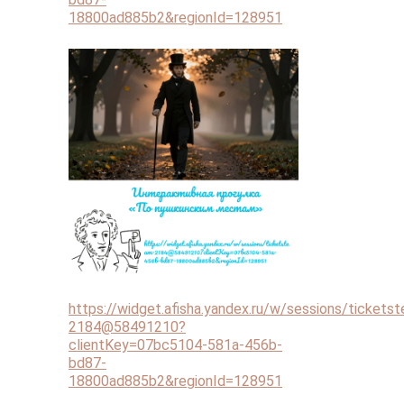
18800ad885b2&regionId=128951
https://widget.afisha.yandex.ru/w/sessions/tickets
2184@58491210?
clientKey=07bc5104-581a-456b-
bd87-
18800ad885b2&regionId=128951