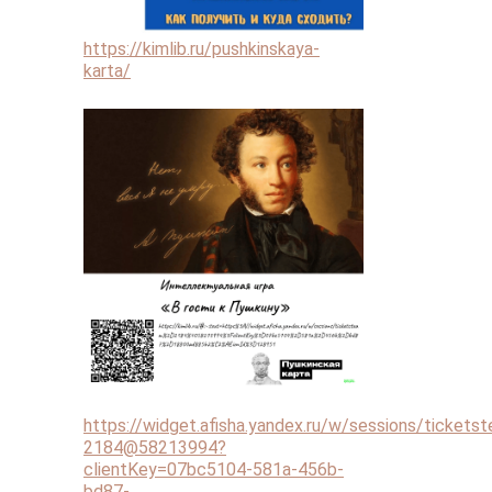
https://kimlib.ru/pushkinskaya-
karta/
https://widget.afisha.yandex.ru/w/sessions/tickets
2184@58213994?
clientKey=07bc5104-581a-456b-
bd87-