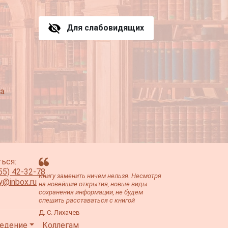
Для слабовидящих
а
ься:
55) 42-32-78
Книгу заменить ничем нельзя. Несмотря
ey@inbox.ru
на новейшие открытия, новые виды
сохранения информации, не будем
спешить расставаться с книгой
Д. С. Лихачев
едение
Коллегам