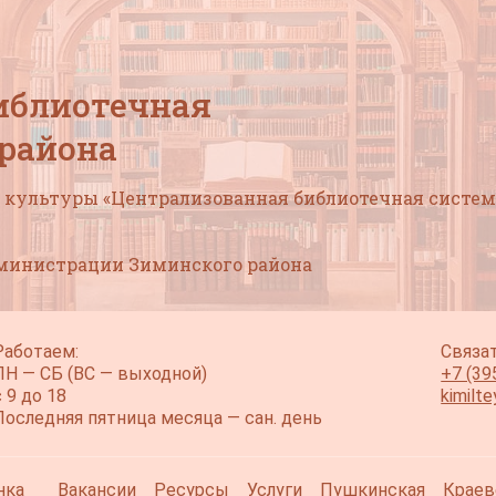
иблиотечная
 района
культуры «Централизованная библиотечная систем
дминистрации Зиминского района
Работаем:
Связат
ПН — СБ (ВС — выходной)
+7 (39
с 9 до 18
kimilt
Последняя пятница месяца — сан. день
нка
Вакансии
Ресурсы
Услуги
Пушкинская
Краев