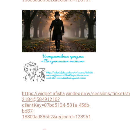
https://widget.afisha.yandex.ru/w/sessions/tickets
2184@58491210?
clientKey=07bc5104-581a-456b-
bd87-
18800ad885b2&regionId=128951