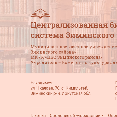
Централизованная б
система Зиминского
Муниципальное казённое учреждение 
Зиминского района»
МКУК «ЦБС Зиминского района»
Учредитель – Комитет по культуре а
Находимся:
ул. Чкалова, 70, с. Кимильтей,
Зиминский р-н, Иркутская обл.
Главная
Сведения об учреждении
Оце