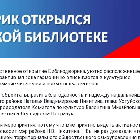
жественное открытие Библиодворика, уютно расположивше
ерактивная зона гармонично вписывается в культурное
имание читателей и новых пользователей.
 объекта, выразить благодарность и надежду на дальне
о района Наталья Владимировна Никитина, глава Ухтуйск
 председателя Комитета по культуре Валентина Михайловн
Светлана Леонидовна Петрачук.
и мероприятия, потому что мне приятно видеть активнос
ворит мэр района Н.В. Никитина. – Вы не раз доказали, чт
данием территориального общественного самоуправления 