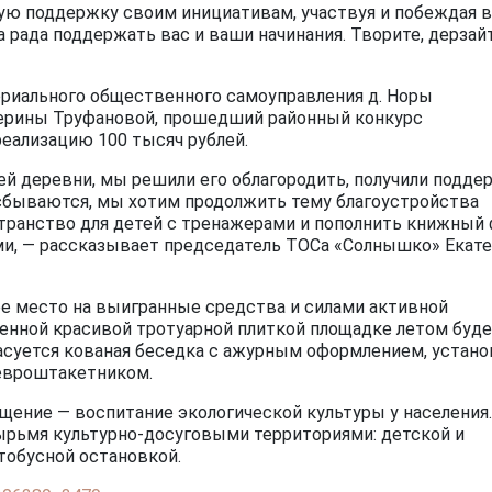
ю поддержку своим инициативам, участвуя и побеждая в
 рада поддержать вас и ваши начинания. Творите, дерзайт
ориального общественного самоуправления д. Норы
ерины Труфановой, прошедший районный конкурс
еализацию 100 тысяч рублей.
ей деревни, мы решили его облагородить, получили подде
 сбываются, мы хотим продолжить тему благоустройства
странство для детей с тренажерами и пополнить книжный
и, — рассказывает председатель ТОСа «Солнышко» Екате
ое место на выигранные средства и силами активной
енной красивой тротуарной плиткой площадке летом буд
расуется кованая беседка с ажурным оформлением, устан
евроштакетником.
щение — воспитание экологической культуры у населения.
ырьмя культурно-досуговыми территориями: детской и
тобусной остановкой.