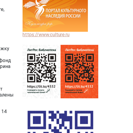
е,
https://www.culture.ru
ржку
 фонд
рина
ет
овлены
 14