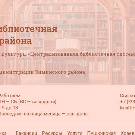
иблиотечная
 района
культуры «Централизованная библиотечная систем
дминистрации Зиминского района
Работаем:
Связат
ПН — СБ (ВС — выходной)
+7 (39
с 9 до 18
kimilt
Последняя пятница месяца — сан. день
нка
Вакансии
Ресурсы
Услуги
Пушкинская
Краев