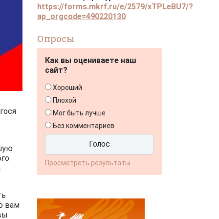
https://forms.mkrf.ru/e/2579/xTPLeBU7/?
ap_orgcode=490220130
Опросы
Как вы оцениваете наш
сайт?
Хороший
Плохой
гося
Мог быть лучше
Без комментариев
йшую
ого
Просмотреть результаты
а
ть
о вам
вы