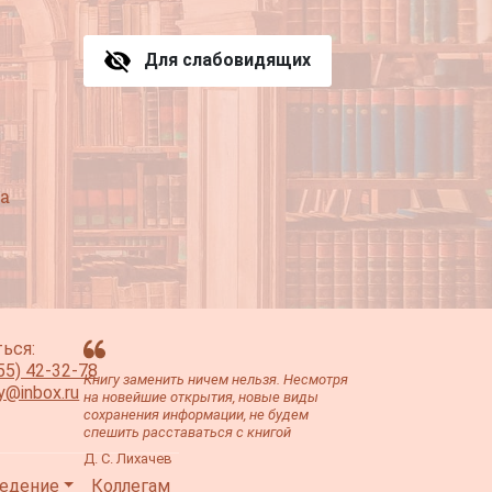
Для слабовидящих
а
ься:
55) 42-32-78
Книгу заменить ничем нельзя. Несмотря
ey@inbox.ru
на новейшие открытия, новые виды
сохранения информации, не будем
спешить расставаться с книгой
Д. С. Лихачев
едение
Коллегам