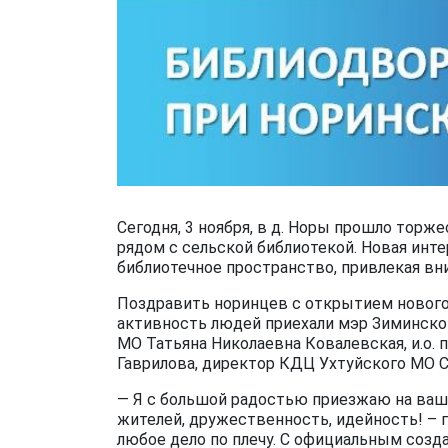
Сегодня, 3 ноября, в д. Норы прошло тор
рядом с сельской библиотекой. Новая инт
библиотечное пространство, привлекая вн
Поздравить норинцев с открытием нового
активность людей приехали мэр Зиминског
МО Татьяна Николаевна Ковалевская, и.о.
Гаврилова, директор КДЦ Ухтуйского МО 
— Я с большой радостью приезжаю на ваш
жителей, дружественность, идейность! – го
любое дело по плечу. С официальным соз