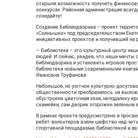
открыли возможность получить финансову
конкурсах. Районная администрация всегда
созидайте!
Создание Библиодворика – проект террит
«Солнышко» под председательством Екат
инициативных проектов и получивший на р
— Библиотека – это культурный центр наш
людей. И сейчас, увидев, что наши мечты
библиодворика и установить игровое про
библиотеки новыми современными книгам
Ивановна Труфанова.
Небольшое, но уютное культурно-досугов
общественности преобразилось: на вылож
обустроена цветочная зона, неподалеку к
скамейки, сам дворик огорожен зеленым 
В рамках проекта предусмотрено и просве
ребят-волонтеров взяли шефство над чет
спортивной площадками, библиотекой и ав