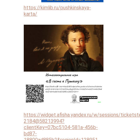
https://kimlib.ru/pushkinskaya-
karta/
https://widget.afisha.yandex.ru/w/sessions/tickets
2184@58213994?
clientKey=07bc5104-581a-456b-
bd87-
18800ad885b2&regionId=128951