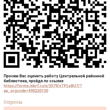
Просим Вас оценить работу Центральной районной
библиотеки, пройдя по ссылке
https://forms.mkrf.ru/e/2579/xTPLeBU7/?
ap_orgcode=490220130
Опросы