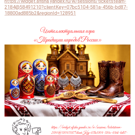
https://widget.afisha.yandex.ru/w/sessions/ticketsteam-
2184@58491210?clientKey=07bc5104-581a-456b-bd87-
18800ad885b2&regionId=128951