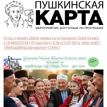
https://widget.afisha.yandex.ru/w/sessions/ticketsteam-
2184@60053814?clientKey=07bc5104-581a-456b-bd87-
18800ad885b2&regionId=128951