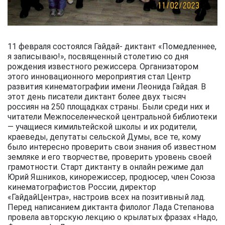
11 февраля состоялся Гайдай- диктант «Помедленнее,
я записываю!», посвященный столетию со дня
рождения известного режиссера. Организатором
этого инновационного мероприятия стал Центр
развития кинематографии имени Леонида Гайдая. В
этот день писатели диктант более двух тысяч
россиян на 250 площадках страны. Были среди них и
читатели Межпоселенческой центральной библиотеки
— учащиеся кимильтейской школы и их родители,
краеведы, депутаты сельской Думы, все те, кому
было интересно проверить свои знания об известном
земляке и его творчестве, проверить уровень своей
грамотности. Старт диктанту в онлайн режиме дал
Юрий Яшников, кинорежиссер, продюсер, член Союза
кинематографистов России, директор
«ГайдайЦентра», настроив всех на позитивный лад.
Перед написанием диктанта филолог Лада Степанова
провела авторскую лекцию о крылатых фразах «Надо,