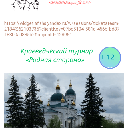
https://widget.afisha.yandex.ru/w/sessions/ticketsteam-
2184@62103735?clientKey=07bc5104-581a-456b-bd87-
18800ad885b2&regionId=128951