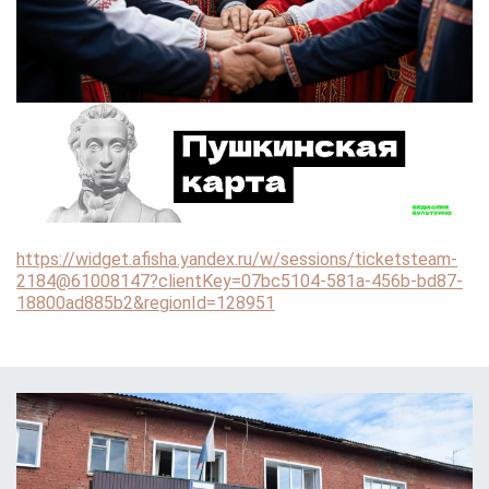
https://widget.afisha.yandex.ru/w/sessions/ticketsteam-
2184@61008147?clientKey=07bc5104-581a-456b-bd87-
18800ad885b2&regionId=128951