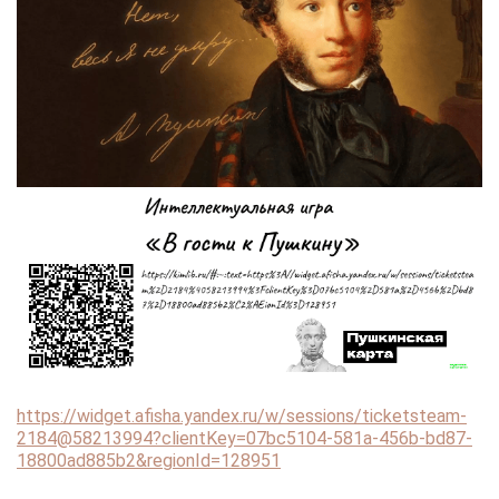
https://widget.afisha.yandex.ru/w/sessions/ticketsteam-
2184@58213994?clientKey=07bc5104-581a-456b-bd87-
18800ad885b2&regionId=128951