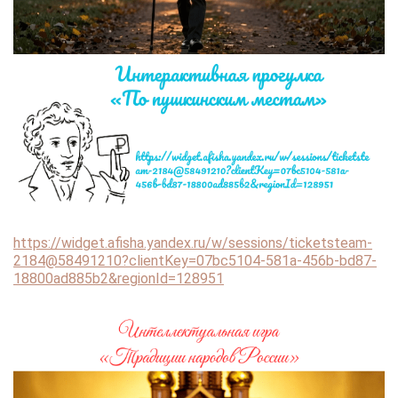
https://widget.afisha.yandex.ru/w/sessions/ticketsteam-
2184@58491210?clientKey=07bc5104-581a-456b-bd87-
18800ad885b2&regionId=128951