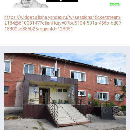
https://widget.afisha.yandex.ru/w/sessions/ticketsteam-
2184@61008147?clientKey=07bc5104-581a-456b-bd87-
18800ad885b2&regionId=128951