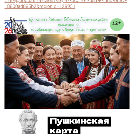
2184@60053814?clientKey=07bc5104-581a-456b-bd87-
18800ad885b2&regionId=128951