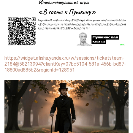
https://widget.afisha.yandex.ru/w/sessions/ticketsteam-
2184@58213994?clientKey=07bc5104-581a-456b-bd87-
18800ad885b2&regionId=128951