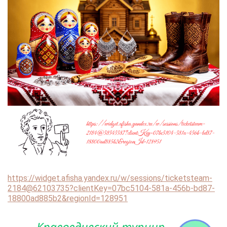
https://widget.afisha.yandex.ru/w/sessions/ticketsteam-
2184@62103735?clientKey=07bc5104-581a-456b-bd87-
18800ad885b2&regionId=128951