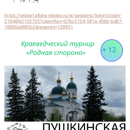
https://widget.afisha.yandex.ru/w/sessions/ticketsteam-
2184@62103735?clientKey=07bc5104-581a-456b-bd87-
18800ad885b2&regionId=128951