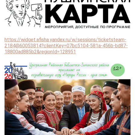
https://widget.afisha.yandex.ru/w/sessions/ticketsteam-
2184@60053814?clientKey=07bc5104-581a-456b-bd87-
18800ad885b2&regionId=128951