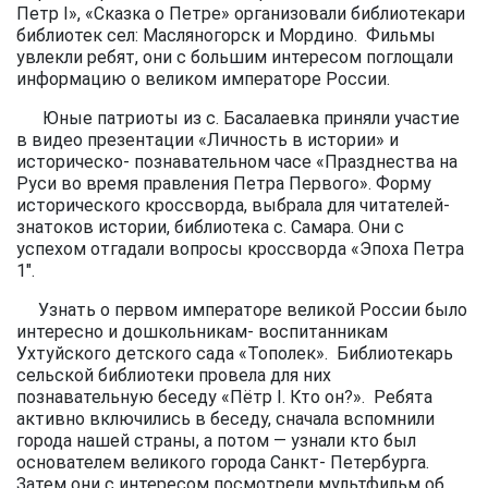
Петр I», «Сказка о Петре» организовали библиотекари
библиотек сел: Масляногорск и Мордино. Фильмы
увлекли ребят, они с большим интересом поглощали
информацию о великом императоре России.
Юные патриоты из с. Басалаевка приняли участие
в видео презентации «Личность в истории» и
историческо- познавательном часе «Празднества на
Руси во время правления Петра Первого». Форму
исторического кроссворда, выбрала для читателей-
знатоков истории, библиотека с. Самара. Они с
успехом отгадали вопросы кроссворда «Эпоха Петра
1″.
Узнать о первом императоре великой России было
интересно и дошкольникам- воспитанникам
Ухтуйского детского сада «Тополек». Библиотекарь
сельской библиотеки провела для них
познавательную беседу «Пётр I. Кто он?». Ребята
активно включились в беседу, сначала вспомнили
города нашей страны, а потом — узнали кто был
основателем великого города Санкт- Петербурга.
Затем они с интересом посмотрели мультфильм об