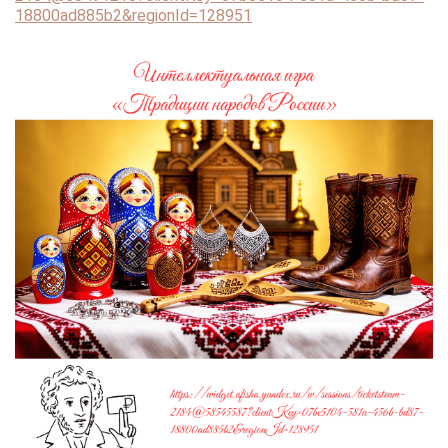
18800ad885b2&regionId=128951