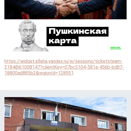
https://widget.afisha.yandex.ru/w/sessions/ticketsteam-
2184@61008147?clientKey=07bc5104-581a-456b-bd87-
18800ad885b2&regionId=128951