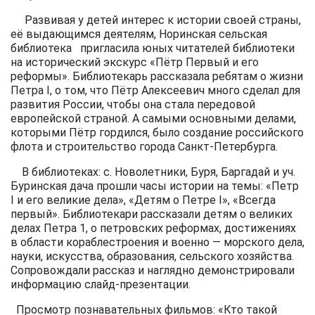
Развивая у детей интерес к истории своей страны,
её выдающимся деятелям, Норинская сельская
библиотека пригласила юных читателей библиотеки
на исторический экскурс «Пётр Первый и его
реформы». Библиотекарь рассказала ребятам о жизни
Петра I, о том, что Пётр Алексеевич много сделал для
развития России, чтобы она стала передовой
европейской страной. А самыми основными делами,
которыми Пётр гордился, было создание российского
флота и строительство города Санкт-Петербурга.
В библиотеках: с. Новолетники, Буря, Баргадай и уч.
Буринская дача прошли часы истории на темы: «Петр
I и его великие дела», «Детям о Петре I», «Всегда
первый». Библиотекари рассказали детям о великих
делах Петра 1, о петровских реформах, достижениях
в области кораблестроения и военно — морского дела,
науки, искусства, образования, сельского хозяйства.
Сопровождали рассказ и наглядно демонстрировали
информацию слайд-презентации.
Просмотр познавательных фильмов: «Кто такой