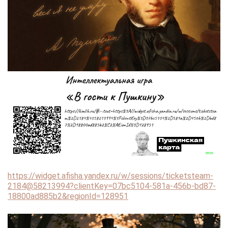
https://widget.afisha.yandex.ru/w/sessions/ticketsteam-
2184@58213994?clientKey=07bc5104-581a-456b-bd87-
18800ad885b2&regionId=128951