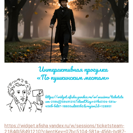
https://widget.afisha.yandex.ru/w/sessions/ticketsteam-
2184@58491210?clientKey=07bc5104-581a-456b-bd87-