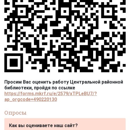
Просим Вас оценить работу Центральной районной
библиотеки, пройдя по ссылке
https://forms.mkrf.ru/e/2579/xTPLeBU7/?
ap_orgcode=490220130
Опросы
Как вы оцениваете наш сайт?