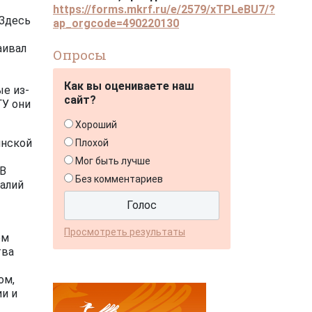
https://forms.mkrf.ru/e/2579/xTPLeBU7/?
 Здесь
ap_orgcode=490220130
аивал
Опросы
Как вы оцениваете наш
ые из-
сайт?
ГУ они
Хороший
инской
Плохой
Мог быть лучше
 В
Без комментариев
талий
Просмотреть результаты
ом
тва
ом,
и и