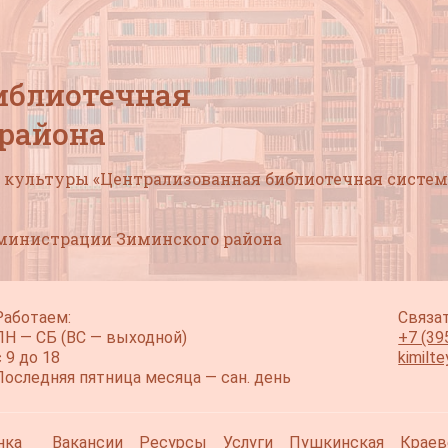
иблиотечная
 района
культуры «Централизованная библиотечная систем
дминистрации Зиминского района
Работаем:
Связат
ПН — СБ (ВС — выходной)
+7 (39
с 9 до 18
kimilt
Последняя пятница месяца — сан. день
нка
Вакансии
Ресурсы
Услуги
Пушкинская
Краев