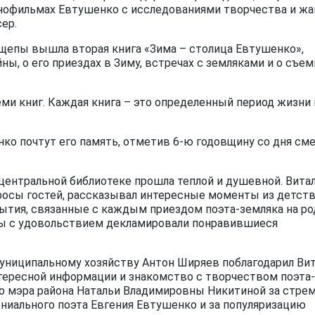
инофильмах Евтушенко с исследованиями творчества и жа
ер.
щепы вышла вторая книга «Зима – столица Евтушенко»,
ы, о его приездах в Зиму, встречах с земляками и о съем
еми книг. Каждая книга – это определенный период жизни 
нко почтут его память, отметив 6-ю годовщину со дня см
центральной библиотеке прошла теплой и душевной. Вита
росы гостей, рассказывал интересные моменты из детств
ытия, связанные с каждым приездом поэта-земляка на ро
йцы с удовольствием декламировали понравившиеся
униципальному хозяйству Антон Ширяев поблагодарил Ви
нтересной информации и знакомство с творчеством поэта-
мо мэра района Натальи Владимировны Никитиной за стре
ниального поэта Евгения Евтушенко и за популяризацию