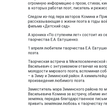
огромную информацию о прозе, стихах, к
в которых работал поэт, писатель и режисс
Следом из-под пера авторов Комина и При
рассказывающая о жизни поэта в годы войн
фильма «Детский сад».
А хроника «По ступеням лет» состоит из с
творчества Е.А. Евтушенко.
1 апреля любители творчества Е.А. Евтуше
поэта.
Творческая встреча в Межпоселенческой 
Васильевич с энтузиазмом отвечал на воп
молодости мирового поэта, вспоминал соб
– в Зиму и Зиминский район. А кимильте
произведения любимого поэта.
Заместитель мэра Зиминского района по м
Васильевича Комина за встречу, обилие и
земляка, передав благодарственное пись
привить землякам любовь к творчеству ге