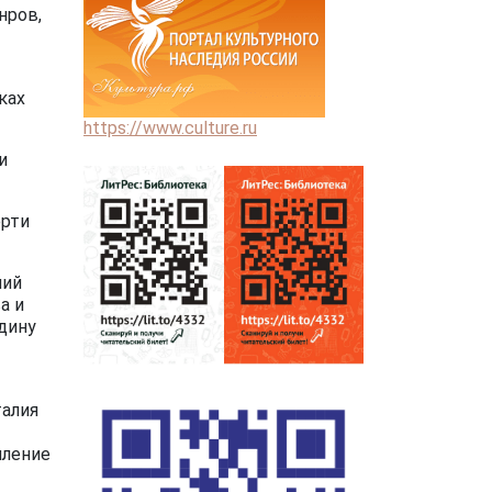
нров,
ках
https://www.culture.ru
и
ерти
лий
а и
дину
талия
мление