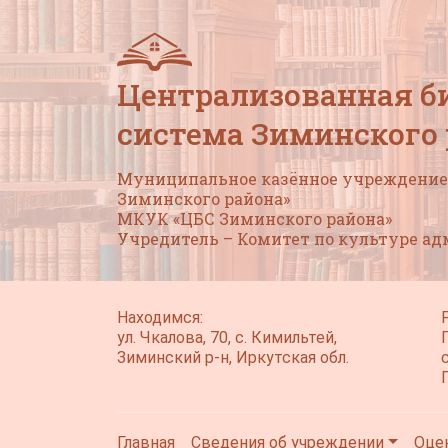
Централизованная б
система Зиминского
Муниципальное казённое учреждение 
Зиминского района»
МКУК «ЦБС Зиминского района»
Учредитель – Комитет по культуре а
Находимся:
ул. Чкалова, 70, с. Кимильтей,
Зиминский р-н, Иркутская обл.
Главная
Сведения об учреждении
Оце