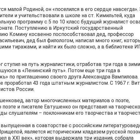
ся малой Родиной, он «поселился в его сердце навсегда».
дители и учительствовали в школе на ст. Кимильтей, куда
кольную программу с 5 по 10 класс будущий журналист осв
ернате. Поступлению в Иркутский государственный
алию Комину косвенно поспособствовал дед, профессор
асильевич, дед был филологом, написал много книг, котор
ими тиражами, и найти их было сложно, а в библиотеке И
г ступил на путь журналистики, отработав три года в зим
вшуюся в «Ленинский путь». Потом еще три года в
ь» по приглашению своего друга Александра Вампилова.
де проработал 43 года штатным журналистом. С 1967 г. Ви
истов России.
шенковед, автор многочисленных материалов о поэте,
о поэте и писателе Евтушенко он представил на творческ
уды слушателям – поклонникам его творчества и творчес
е выпущенная в соавторстве с российским литературовед
рищепой, является историческим кладезем русской поэзи
ел в XXI век», которая выдержала три издания, собрала