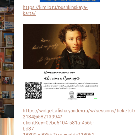
https://kimlib.ru/pushkinskaya-
karta/
https://widget.afisha.yandex.ru/w/sessions/tickets
2184@58213994?
clientKey=07bc5104-581a-456b-
bd87-
18800ad885b2&regionId=128951