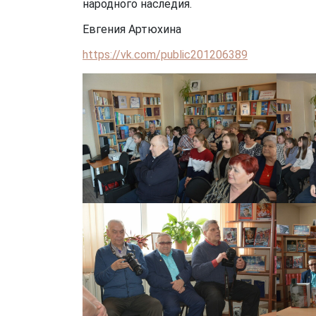
народного наследия.
Евгения Артюхина
https://vk.com/public201206389