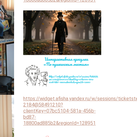
https://widget.afisha.yandex.ru/w/sessions/tickets
2184@58491210?
clientKey=07bc5104-581a-456b-
bd87-
18800ad885b2&regionId=128951