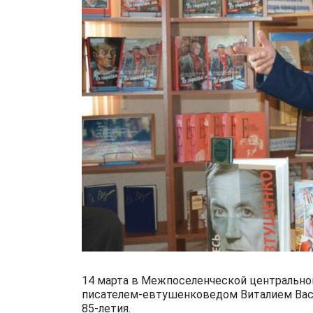
14 марта в Межпоселенческой центральной
писателем-евтушенковедом Виталием Вас
85-летия.