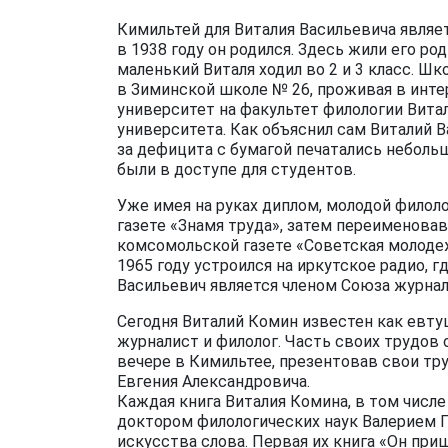
Кимильтей для Виталия Васильевича являет
в 1938 году он родился. Здесь жили его ро
маленький Виталя ходил во 2 и 3 класс. Ш
в Зиминской школе № 26, проживая в инт
университет на факультет филологии Вит
университета. Как объяснил сам Виталий В
за дефицита с бумагой печатались небольш
были в доступе для студентов.
Уже имея на руках диплом, молодой филоло
газете «Знамя труда», затем переименова
комсомольской газете «Советская молодеж
1965 году устроился на иркутское радио, г
Васильевич является членом Союза журнал
Сегодня Виталий Комин известен как евту
журналист и филолог. Часть своих трудов 
вечере в Кимильтее, презентовав свои тр
Евгения Александровича.
Каждая книга Виталия Комина, в том числ
доктором филологических наук Валерием П
искусства слова. Первая их книга «Он приш