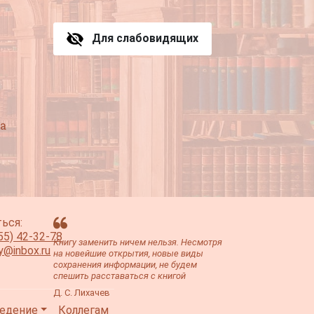
Для слабовидящих
а
ься:
55) 42-32-78
Книгу заменить ничем нельзя. Несмотря
ey@inbox.ru
на новейшие открытия, новые виды
сохранения информации, не будем
спешить расставаться с книгой
Д. С. Лихачев
едение
Коллегам